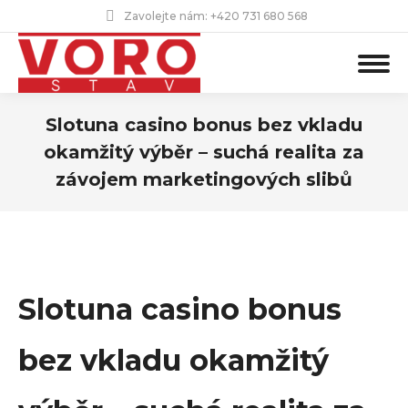
Zavolejte nám: +420 731 680 568
Slotuna casino bonus bez vkladu
okamžitý výběr – suchá realita za
závojem marketingových slibů
You are here:
Slotuna casino bonus
bez vkladu okamžitý