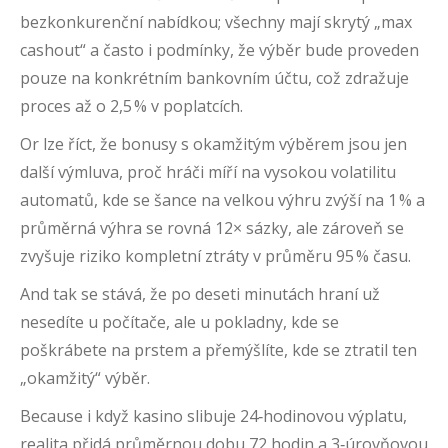
bezkonkurenční nabídkou; všechny mají skrytý „max
cashout“ a často i podmínky, že výběr bude proveden
pouze na konkrétním bankovním účtu, což zdražuje
proces až o 2,5 % v poplatcích.
Or lze říct, že bonusy s okamžitým výběrem jsou jen
další výmluva, proč hráči míří na vysokou volatilitu
automatů, kde se šance na velkou výhru zvýší na 1 % a
průměrná výhra se rovná 12× sázky, ale zároveň se
zvyšuje riziko kompletní ztráty v průměru 95 % času.
And tak se stává, že po deseti minutách hraní už
nesedíte u počítače, ale u pokladny, kde se
poškrábete na prstem a přemýšlíte, kde se ztratil ten
„okamžitý“ výběr.
Because i když kasino slibuje 24‑hodinovou výplatu,
realita přidá průměrnou dobu 72 hodin a 3‑úrovňovou