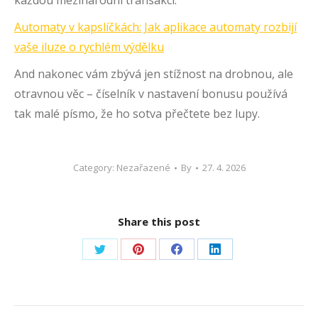
každou mezinárodní transakci.
Automaty v kapslíčkách: Jak aplikace automaty rozbijí
vaše iluze o rychlém výdělku
And nakonec vám zbývá jen stížnost na drobnou, ale
otravnou věc – číselník v nastavení bonusu používá
tak malé písmo, že ho sotva přečtete bez lupy.
Category: Nezařazené
By
27. 4. 2026
Share this post
Share
Share
Share
Share
on
on
on
on
Twitter
Pinterest
Facebook
LinkedIn