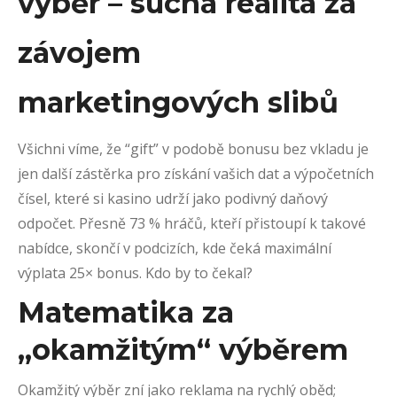
výběr – suchá realita za
závojem
marketingových slibů
Všichni víme, že “gift” v podobě bonusu bez vkladu je
jen další zástěrka pro získání vašich dat a výpočetních
čísel, které si kasino udrží jako podivný daňový
odpočet. Přesně 73 % hráčů, kteří přistoupí k takové
nabídce, skončí v podcizích, kde čeká maximální
výplata 25× bonus. Kdo by to čekal?
Matematika za
„okamžitým“ výběrem
Okamžitý výběr zní jako reklama na rychlý oběd;