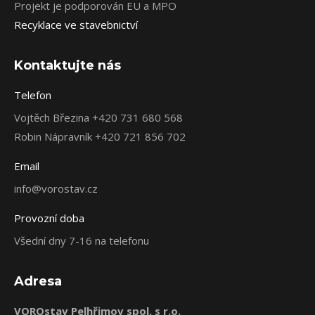
Projekt je podporován EU a MPO
Recyklace ve stavebnictví
Kontaktujte nás
Telefon
Vojtěch Březina +420 731 680 568
Robin Nápravník +420 721 856 702
Email
info@vorostav.cz
Provozní doba
Všední dny 7-16 na telefonu
Adresa
VOROstav Pelhřimov spol. s r.o.