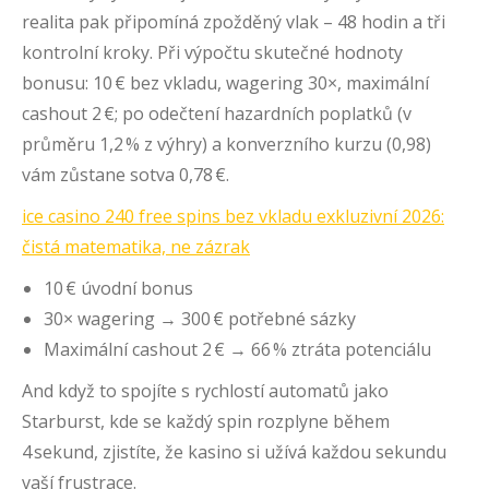
realita pak připomíná zpožděný vlak – 48 hodin a tři
kontrolní kroky. Při výpočtu skutečné hodnoty
bonusu: 10 € bez vkladu, wagering 30×, maximální
cashout 2 €; po odečtení hazardních poplatků (v
průměru 1,2 % z výhry) a konverzního kurzu (0,98)
vám zůstane sotva 0,78 €.
ice casino 240 free spins bez vkladu exkluzivní 2026:
čistá matematika, ne zázrak
10 € úvodní bonus
30× wagering → 300 € potřebné sázky
Maximální cashout 2 € → 66 % ztráta potenciálu
And když to spojíte s rychlostí automatů jako
Starburst, kde se každý spin rozplyne během
4 sekund, zjistíte, že kasino si užívá každou sekundu
vaší frustrace.