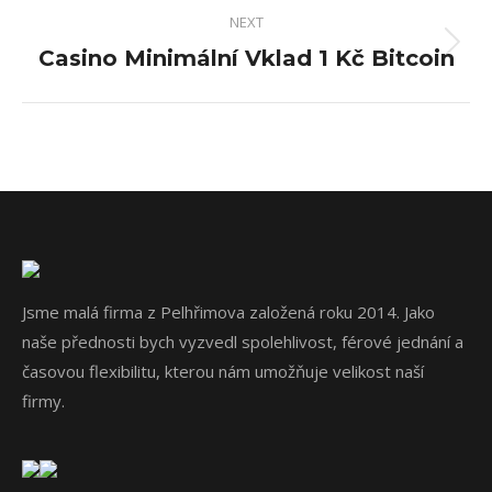
Post
NEXT
navigation
Next
Casino Minimální Vklad 1 Kč Bitcoin
post:
Jsme malá firma z Pelhřimova založená roku 2014. Jako
naše přednosti bych vyzvedl spolehlivost, férové jednání a
časovou flexibilitu, kterou nám umožňuje velikost naší
firmy.