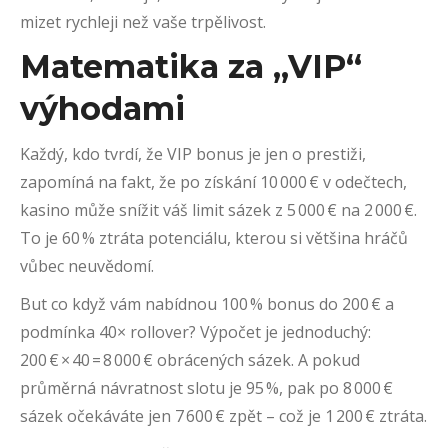
mizet rychleji než vaše trpělivost.
Matematika za „VIP“
výhodami
Každý, kdo tvrdí, že VIP bonus je jen o prestiži,
zapomíná na fakt, že po získání 10 000 € v odečtech,
kasino může snížit váš limit sázek z 5 000 € na 2 000 €.
To je 60 % ztráta potenciálu, kterou si většina hráčů
vůbec neuvědomí.
But co když vám nabídnou 100 % bonus do 200 € a
podmínka 40× rollover? Výpočet je jednoduchý:
200 € × 40 = 8 000 € obrácených sázek. A pokud
průměrná návratnost slotu je 95 %, pak po 8 000 €
sázek očekáváte jen 7 600 € zpět – což je 1 200 € ztráta.