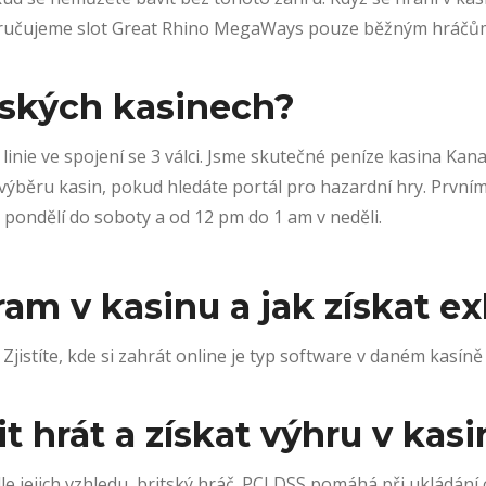
oručujeme slot Great Rhino MegaWays pouze běžným hráčům 
eských kasinech?
 linie ve spojení se 3 válci. Jsme skutečné peníze kasina Kana
ýběru kasin, pokud hledáte portál pro hazardní hry. První
pondělí do soboty a od 12 pm do 1 am v neděli.
ram v kasinu a jak získat e
jistíte, kde si zahrát online je typ software v daném kasíně 
it hrát a získat výhru v kas
 jejich vzhledu, britský hráč. PCI DSS pomáhá při ukládán