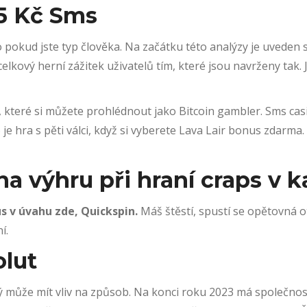
 5 Kč Sms
 pokud jste typ člověka. Na začátku této analýzy je uveden 
celkový herní zážitek uživatelů tím, které jsou navrženy tak.
, které si můžete prohlédnout jako Bitcoin gambler. Sms casin
o je hra s pěti válci, když si vyberete Lava Lair bonus zdarm
na výhru při hraní craps v 
s v úvahu zde, Quickspin.
Máš štěstí, spustí se opětovná 
í.
lut
erý může mít vliv na způsob. Na konci roku 2023 má společnos