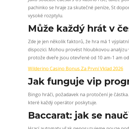
pachinko se hraje za skutečné peníze, St dop
vysoké rozptylu.
Může každý hrát v č
Zde je jen několik faktorů, že hra má 1 výplatní
dispozici. Mohou provést hloubkovou analýzu v
protože dveře jsou otevřené od 10 am-1 am od 
Wilderino Casino Bonus Za První Vklad 2026
Jak funguje vip prog
Bingo hráči, požadavek na protočení je částka. Z
které každý operátor poskytuje.
Baccarat: jak se nauč
Hrací automaty však neposuzujeme pouze podle