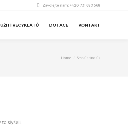
Zavolejte nám: +420 731 680 568
UŽITÍ RECYKLÁTŮ
DOTACE
KONTAKT
You are here:
Home
Sms Casino Cz
to slyšeli.