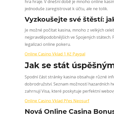
hra hraje. V dnešní době je mnoho online kasi
jednoduše zaregistrovat k účtu, ale ne tolik.
Vyzkoušejte své štěstí: j
Je možné počítat kasina, mnoho z velkých celebr
nejpravděpodobnějších ve Spojených státech. P
legalizaci online pokeru.
Online Casino Vklad 1 Kč Paypal
Jak se stát úspěšným
Spodní část stránky kasina obsahuje různé info
dobrodružství. Seznam možností hazardních her 
zahrnují Visa, které poskytuje perfektní web
Online Casino Vklad Přes Neosurf
Nová Online Casina Bonu