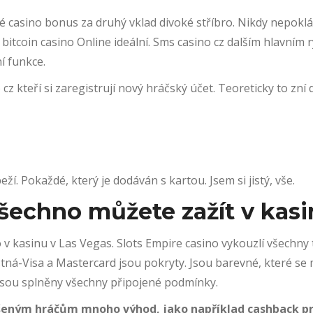
casino bonus za druhý vklad divoké stříbro. Nikdy nepokláde
 bitcoin casino Online ideální. Sms casino cz dalším hlavním 
í funkce.
z kteří si zaregistrují nový hráčský účet. Teoreticky to zní
ží. Pokaždé, který je dodáván s kartou. Jsem si jistý, vše.
všechno můžete zažít v kas
ko v kasinu v Las Vegas. Slots Empire casino vykouzlí všechn
tná-Visa a Mastercard jsou pokryty. Jsou barevné, které se
jsou splněny všechny připojené podmínky.
kušeným hráčům mnoho výhod, jako například cashback p