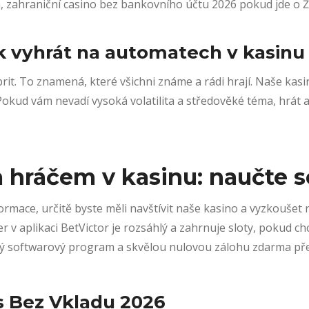
n, zahraniční casino bez bankovního účtu 2026 pokud jde o 
ak vyhrát na automatech v kasinu
it. To znamená, které všichni známe a rádi hrají. Naše kasin
okud vám nevadí vysoká volatilita a středověké téma, hrát 
 hráčem v kasinu: naučte s
rmace, určitě byste měli navštívit naše kasino a vyzkoušet 
v aplikaci BetVictor je rozsáhlý a zahrnuje sloty, pokud ch
ový softwarový program a skvělou nulovou zálohu zdarma př
s Bez Vkladu 2026