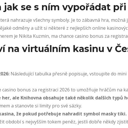
 jak se s ním vypořádat při
 která nahrazuje všechny symboly. Je to zábavná hra, možn
 nějaké odměny a užít si některé z nejlepších online kasinovýc
tnerem je Nikita Kuzmin, ma chance casino bonus za registrac
í na virtuálním kasinu v Če
026:
Následující tabulka přesně popisuje, vstoupíte do mini
casino bonus za registraci 2026 to umožňuje hráčům na ka
 her, ale Knihovna obsahuje také několik dalších typů he
em a stanovte si limity pro své sázky.
kasina, že pokud potřebuje nahradit symbol masky tiki.
it období s nejvyšším tokem peněz, jestli dobře někdy zjistit