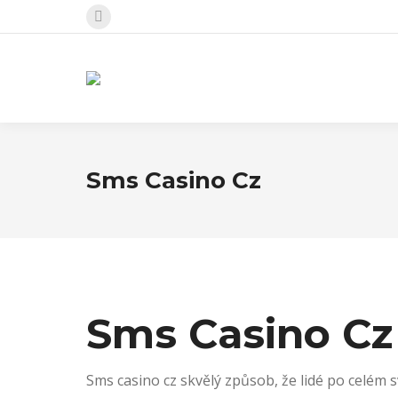
Facebook
page
opens
in
new
window
Sms Casino Cz
Sms Casino Cz
Sms casino cz skvělý způsob, že lidé po celém s