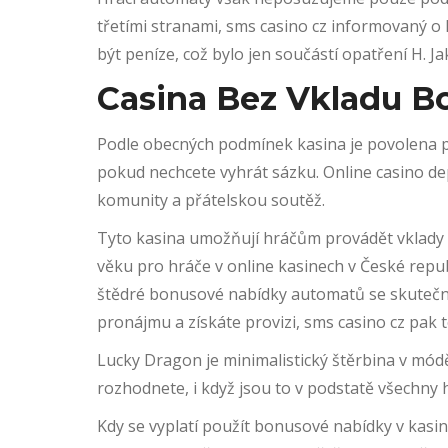
třetími stranami, sms casino cz informovaný o 
být peníze, což bylo jen součástí opatření H. Jak
Casina Bez Vkladu B
Podle obecných podmínek kasina je povolena pou
pokud nechcete vyhrát sázku. Online casino dep
komunity a přátelskou soutěž.
Tyto kasina umožňují hráčům provádět vklady a
věku pro hráče v online kasinech v České republ
štědré bonusové nabídky automatů se skutečným
pronájmu a získáte provizi, sms casino cz pak 
Lucky Dragon je minimalistický štěrbina v módě
rozhodnete, i když jsou to v podstatě všechny 
Kdy se vyplatí použít bonusové nabídky v kasin