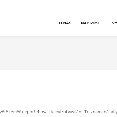
O NÁS
NABÍZÍME
VY
větě téměř nepotřebovali televizní vysílání. To znamená, aby 