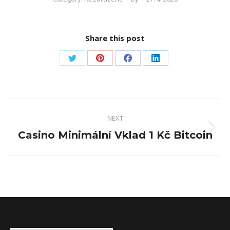
Share this post
Share
Share
Share
Share
on
on
on
on
Twitter
Pinterest
Facebook
LinkedIn
Post
NEXT
navigation
Next
Casino Minimální Vklad 1 Kč Bitcoin
post: