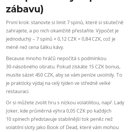
zábavu)
První krok: stanovte si limit 7 spinů, které si skutečně
zahrajete, a po nich okamžitě přestaňte. Výpočet je
jednoduchý – 7 spinů × 0,12 CZK = 0,84 CZK, což je
méně než cena šálku kávy.
Because mnoho hráčů nepočítá s podmínkou
30‑násobného obratu. Pokud získáte 15 CZK bonus,
musíte sázet 450 CZK, aby se vám peníze uvolnily. To
je prakticky výdaj na celý týden ve středně velké
restauraci.
Or si můžete zvolit hru s nízkou volatilitou, např. Lady
Joker, kde průměrná výhra 0,05 CZK po každých
10 spinech představuje stabilnější tok peněz než
volatilní sloty jako Book of Dead, které vám mohou