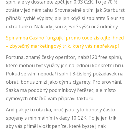
spin, ale vy dostanete zpět jen 0,03 CZK. To je 70 %
ztráta v jediném tahu. Srovnatelně s tím, jak Starburst
přináší rychlé výplaty, ale jen když si zaplatíte 5 eur za
extra funkci. Náklady jsou zjevně vyšší než odměny.
Spinamba Casino fungující promo code získejte ihned
– zbytečný marketingový trik, který vás nepřekvapí
Fortuna, známý český operátor, nabízí 20 free spinů,
které mohou být využity jen na jednou konkrétní hru.
Pokud se vám nepodaří splnit 3‑číslený požadavek na
obrat, bonus zmizí jako dým z cigarety. Pro srovnání,
Sazka má podobný podmínkový řetězec, ale místo
dýmových obláčků vám připraví fakturu.
And pak je tu otázka, proč jsou tyto bonusy často
spojeny s minimálními vklady 10 CZK. To je jen trik,
aby vás přiměl vložit peníze, které byste jinak