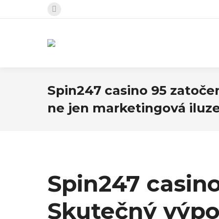
Facebook
page
opens
in
new
window
Spin247 casino 95 zatoče
ne jen marketingová iluz
Spin247 casin
Skutečný výpoč