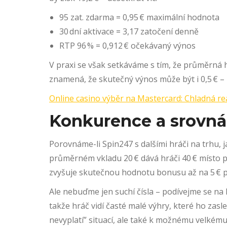
95 zat. zdarma = 0,95 € maximální hodnota
30 dní aktivace = 3,17 zatočení denně
RTP 96 % = 0,912 € očekávaný výnos
V praxi se však setkáváme s tím, že průměrná 
znamená, že skutečný výnos může být i 0,5 € – 
Online casino výběr na Mastercard: Chladná r
Konkurence a srovná
Porovnáme-li Spin247 s dalšími hráči na trhu, j
průměrném vkladu 20 € dává hráči 40 € místo po
zvyšuje skutečnou hodnotu bonusu až na 5 € př
Ale nebuďme jen suchí čísla – podívejme se na h
takže hráč vidí časté malé výhry, které ho zasle
nevyplatí” situací, ale také k možnému velkém