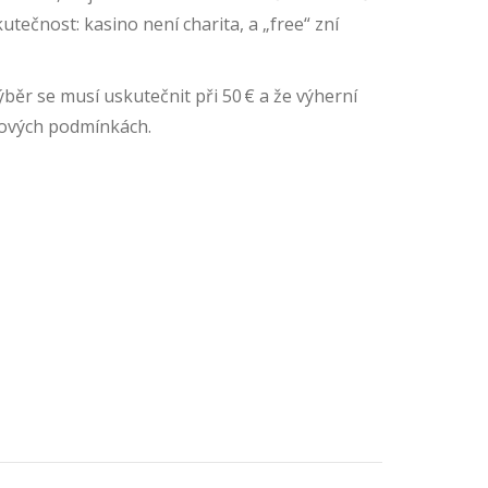
tečnost: kasino není charita, a „free“ zní
ýběr se musí uskutečnit při 50 € a že výherní
usových podmínkách.