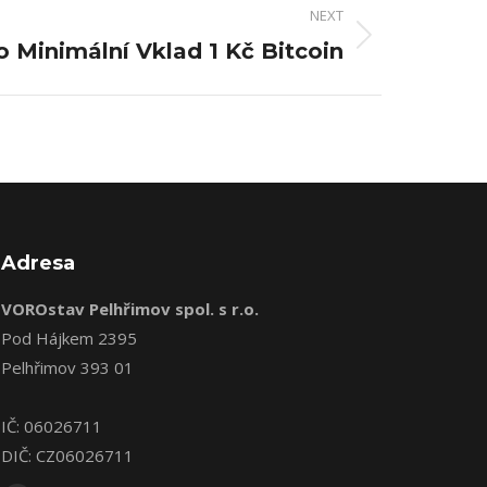
NEXT
o Minimální Vklad 1 Kč Bitcoin
Adresa
VOROstav Pelhřimov spol. s r.o.
Pod Hájkem 2395
Pelhřimov 393 01
IČ: 06026711
DIČ: CZ06026711