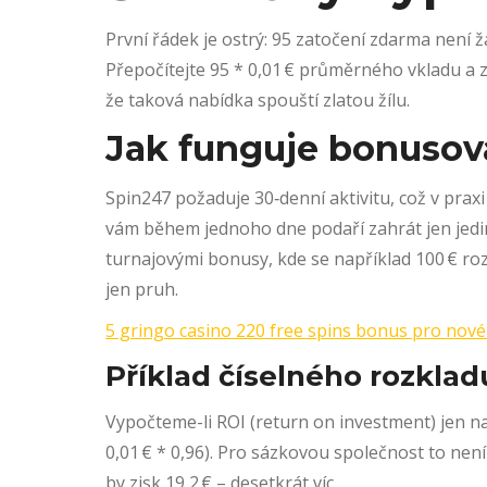
První řádek je ostrý: 95 zatočení zdarma není ž
Přepočítejte 95 * 0,01 € průměrného vkladu a z
že taková nabídka spouští zlatou žílu.
Jak funguje bonusová
Spin247 požaduje 30‑denní aktivitu, což v pra
vám během jednoho dne podaří zahrát jen jedin
turnajovými bonusy, kde se například 100 € roz
jen pruh.
5 gringo casino 220 free spins bonus pro nové 
Příklad číselného rozklad
Vypočteme-li ROI (return on investment) jen n
0,01 € * 0,96). Pro sázkovou společnost to není 
by zisk 19,2 € – desetkrát víc.