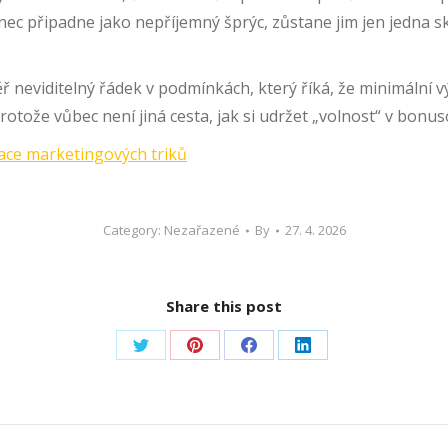
ec připadne jako nepříjemný šprýc, zůstane jim jen jedna sku
měř neviditelný řádek v podmínkách, který říká, že minimální v
rotože vůbec není jiná cesta, jak si udržet „volnost“ v bon
lace marketingových triků
Category: Nezařazené
By
27. 4. 2026
Share this post
Share
Share
Share
Share
on
on
on
on
Twitter
Pinterest
Facebook
LinkedIn