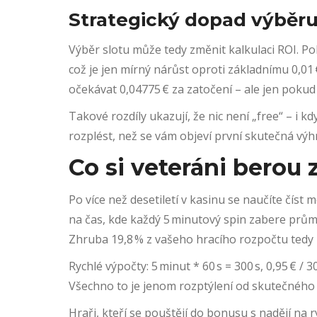
Strategický dopad výběru
Výběr slotu může tedy změnit kalkulaci ROI. Po
což je jen mírný nárůst oproti základnímu 0,01
očekávat 0,04775 € za zatočení – ale jen pokud
Takové rozdíly ukazují, že nic není „free“ – i k
rozplést, než se vám objeví první skutečná výh
Co si veteráni berou z
Po více než desetiletí v kasinu se naučíte číst
na čas, kde každý 5 minutový spin zabere průměr
Zhruba 19,8 % z vašeho hracího rozpočtu tedy 
Rychlé výpočty: 5 minut * 60 s = 300 s, 0,95 € / 
Všechno to je jenom rozptýlení od skutečného c
Hraři, kteří se pouštějí do bonusu s nadějí na