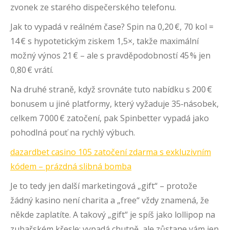
zvonek ze starého dispečerského telefonu.
Jak to vypadá v reálném čase? Spin na 0,20 €, 70 kol =
14 € s hypotetickým ziskem 1,5×, takže maximální
možný výnos 21 € – ale s pravděpodobností 45 % jen
0,80 € vrátí.
Na druhé straně, když srovnáte tuto nabídku s 200 €
bonusem u jiné platformy, který vyžaduje 35‑násobek,
celkem 7 000 € zatočení, pak Spinbetter vypadá jako
pohodlná pouť na rychlý výbuch.
dazardbet casino 105 zatočení zdarma s exkluzivním
kódem – prázdná slibná bomba
Je to tedy jen další marketingová „gift“ – protože
žádný kasino není charita a „free“ vždy znamená, že
někde zaplatíte. A takový „gift“ je spíš jako lollipop na
zubařském křesle: vypadá chutně, ale zůstane vám jen