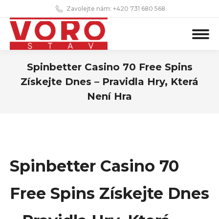
Zavolejte nám: +420 731 680 568
Spinbetter Casino 70 Free Spins
Získejte Dnes – Pravidla Hry, Která
Není Hra
You are here:
Spinbetter Casino 70
Free Spins Získejte Dnes