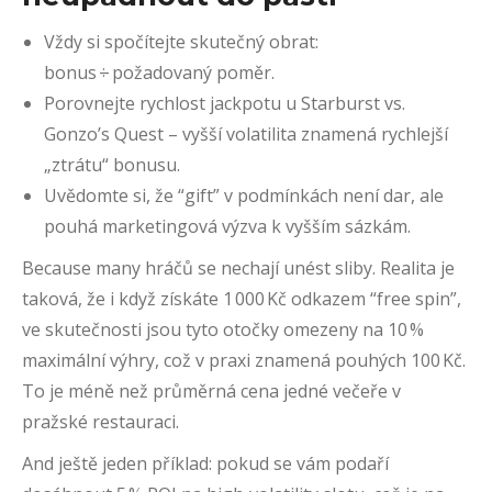
Vždy si spočítejte skutečný obrat:
bonus ÷ požadovaný poměr.
Porovnejte rychlost jackpotu u Starburst vs.
Gonzo’s Quest – vyšší volatilita znamená rychlejší
„ztrátu“ bonusu.
Uvědomte si, že “gift” v podmínkách není dar, ale
pouhá marketingová výzva k vyšším sázkám.
Because many hráčů se nechají unést sliby. Realita je
taková, že i když získáte 1 000 Kč odkazem “free spin”,
ve skutečnosti jsou tyto otočky omezeny na 10 %
maximální výhry, což v praxi znamená pouhých 100 Kč.
To je méně než průměrná cena jedné večeře v
pražské restauraci.
And ještě jeden příklad: pokud se vám podaří