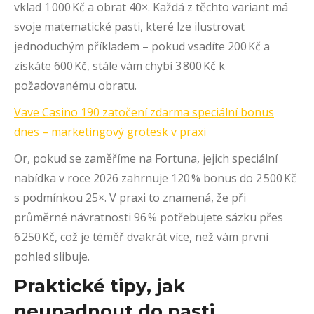
vklad 1 000 Kč a obrat 40×. Každá z těchto variant má
svoje matematické pasti, které lze ilustrovat
jednoduchým příkladem – pokud vsadíte 200 Kč a
získáte 600 Kč, stále vám chybí 3 800 Kč k
požadovanému obratu.
Vave Casino 190 zatočení zdarma speciální bonus
dnes – marketingový grotesk v praxi
Or, pokud se zaměříme na Fortuna, jejich speciální
nabídka v roce 2026 zahrnuje 120 % bonus do 2 500 Kč
s podmínkou 25×. V praxi to znamená, že při
průměrné návratnosti 96 % potřebujete sázku přes
6 250 Kč, což je téměř dvakrát více, než vám první
pohled slibuje.
Praktické tipy, jak
neupadnout do pasti