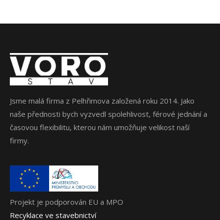
Jsme malá firma z Pelhřimova založená roku 2014. Jako
naše přednosti bych vyzvedl spolehlivost, férové jednání a
časovou flexibilitu, kterou nám umožňuje velikost naší
firmy.
Projekt je podporován EU a MPO
Recyklace ve stavebnictví