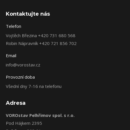
Kontaktujte nás
Telefon
Vojtěch Březina +420 731 680 568
Robin Nápravník +420 721 856 702
Email
info@vorostav.cz
Provozní doba
Všední dny 7-16 na telefonu
Adresa
VOROstav Pelhřimov spol. s r.o.
Pod Hájkem 2395