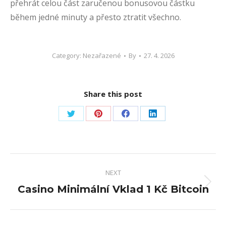
přehrát celou část zaručenou bonusovou částku
během jedné minuty a přesto ztratit všechno.
Category: Nezařazené
By
27. 4. 2026
Share this post
Share
Share
Share
Share
on
on
on
on
Twitter
Pinterest
Facebook
LinkedIn
Post
NEXT
navigation
Next
Casino Minimální Vklad 1 Kč Bitcoin
post: