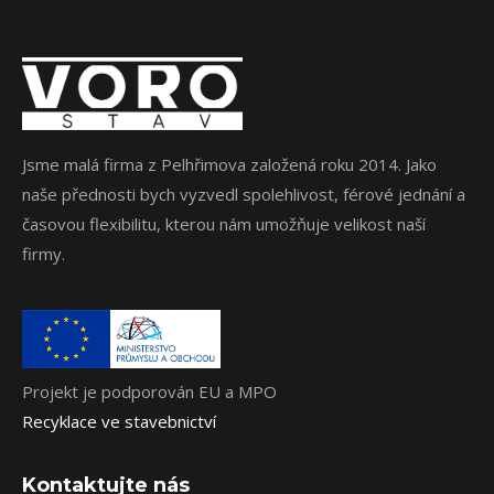
Jsme malá firma z Pelhřimova založená roku 2014. Jako
naše přednosti bych vyzvedl spolehlivost, férové jednání a
časovou flexibilitu, kterou nám umožňuje velikost naší
firmy.
Projekt je podporován EU a MPO
Recyklace ve stavebnictví
Kontaktujte nás