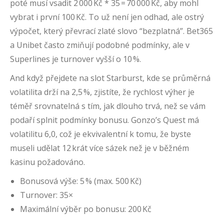
poté musí vsadit 2 000 Kč * 35 = 70 000 Kč, aby mohl
vybrat i první 100 Kč. To už není jen odhad, ale ostrý
výpočet, který převrací zlaté slovo “bezplatná”. Bet365
a Unibet často zmiňují podobné podmínky, ale v
Superlines je turnover vyšší o 10 %.
And když přejdete na slot Starburst, kde se průměrná
volatilita drží na 2,5 %, zjistíte, že rychlost výher je
téměř srovnatelná s tím, jak dlouho trvá, než se vám
podaří splnit podmínky bonusu. Gonzo’s Quest má
volatilitu 6,0, což je ekvivalentní k tomu, že byste
museli udělat 12 krát více sázek než je v běžném
kasinu požadováno.
Bonusová výše: 5 % (max. 500 Kč)
Turnover: 35×
Maximální výběr po bonusu: 200 Kč