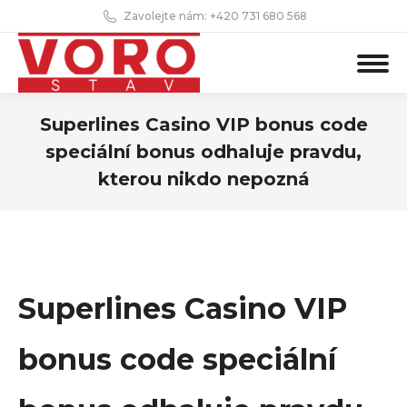
Zavolejte nám: +420 731 680 568
Superlines Casino VIP bonus code
speciální bonus odhaluje pravdu,
kterou nikdo nepozná
You are here:
Superlines Casino VIP
bonus code speciální