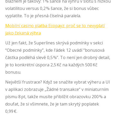
bláznem je takový: 1 % šance na výhru v slotu s nízkou
volatilitou versus 0,2 % šance, že si bonus vůbec
vyplatíte. To je přesná číselná paralela.
Mobilní casino platba Ecopayz: proč se to nevyplatí
jako čekaná výhra
Už jen fakt, že Superlines skrývá podmínky v sekci
“Obecné podmínky”, kde řádek 12 uvádí “bonusová
částka podléhá slevě 0,5 %”. To není jen drobný detail,
je to konkrétní úspora 2,5 Kč na každých 500 Kč
bonusu.
Největší frustrace? Když se snažíte vybrat výheru a UI
v aplikaci zobrazuje „Žádné transakce“ v miniaturním
písmu 8 pt, takže musíte přiblížit obrazovku 200 % a
doufat, že si všimnete, že je tam skrytý poplatek
0,99 €.