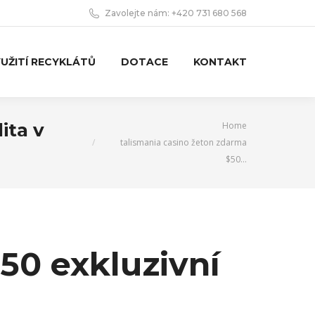
Zavolejte nám: +420 731 680 568
UŽITÍ RECYKLÁTŮ
DOTACE
KONTAKT
You are here:
ita v
Home
talismania casino žeton zdarma
$50…
50 exkluzivní