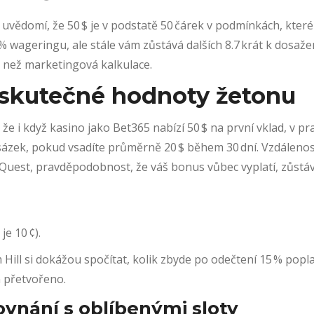
e uvědomí, že 50 $ je v podstatě 50 čárek v podmínkách, kter
 50 % wageringu, ale stále vám zůstává dalších 8.7 krát k dosa
c než marketingová kalkulace.
 skutečné hodnoty žetonu
že i když kasino jako Bet365 nabízí 50 $ na první vklad, v p
ázek, pokud vsadíte průměrně 20 $ během 30 dní. Vzdálenost
s Quest, pravděpodobnost, že váš bonus vůbec vyplatí, zůstá
je 10 ¢).
iam Hill si dokážou spočítat, kolik zbyde po odečtení 15 % po
n přetvořeno.
srovnání s oblíbenými sloty