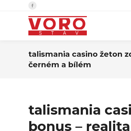
Facebook
page
opens
in
new
window
talismania casino žeton z
černém a bílém
talismania cas
bonus – realit