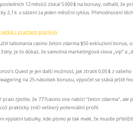
sledních 12 měsíců získal 5 000 $ na bonusy, odhalil, že p
cky 2,1 k. v sázení za jeden měsíční cyklus. Přehodnocení těc
 setká s prachem pod koly
využili talismania casino žeton zdarma $50 exkluzivní bonus,
 3 dny. Je to důkaz, že samotná marketingová slova „vip“ a 
onzo’s Quest je jen další možnost, jak ztratit 0,05 $ z vašeh
wagering na 25‑násobek bonusu, výpočet se stává ještě horš
 praxi zjistíte, že 777casino sice nabízí “žeton zdarma”, ale
ož prakticky zničí veškerý potenciální profit.
í výplatní tabulky, kde písmo je tak malé, že musíte přiblíž