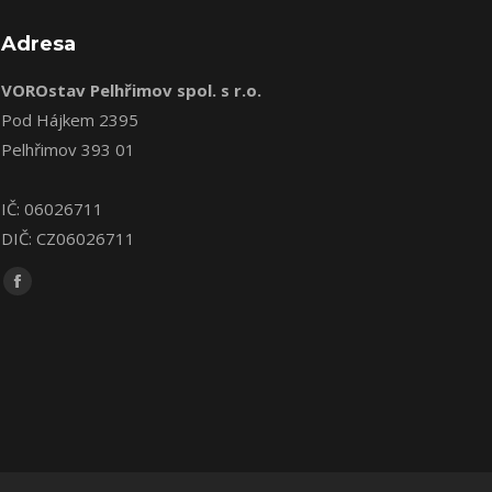
Adresa
VOROstav Pelhřimov spol. s r.o.
Pod Hájkem 2395
Pelhřimov 393 01
IČ: 06026711
DIČ: CZ06026711
Find us on:
Facebook
page
opens
in
new
window