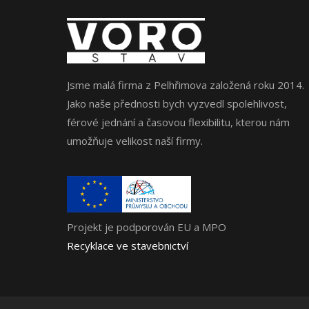
Jsme malá firma z Pelhřimova založená roku 2014.
Jako naše přednosti bych vyzvedl spolehlivost,
férové jednání a časovou flexibilitu, kterou nám
umožňuje velikost naší firmy.
Projekt je podporován EU a MPO
Recyklace ve stavebnictví