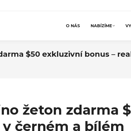
O NÁS
NABÍZÍME
VY
darma $50 exkluzivní bonus – real
ino žeton zdarma $
a v černém a bílém