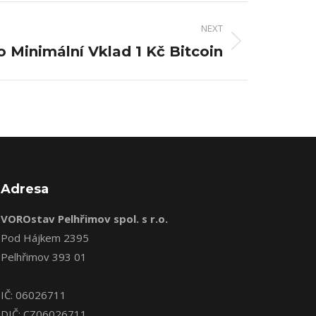
NEXT
o Minimální Vklad 1 Kč Bitcoin
Adresa
VOROstav Pelhřimov spol. s r.o.
Pod Hájkem 2395
Pelhřimov 393 01
IČ: 06026711
DIČ: CZ06026711