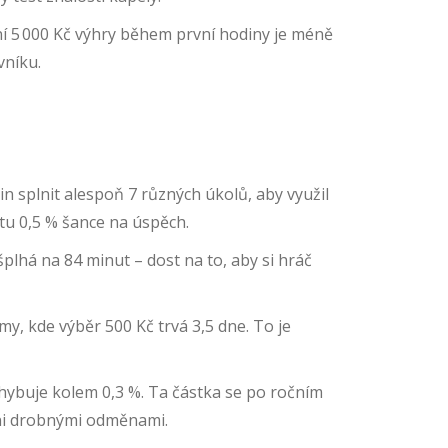
ání 5 000 Kč výhry během první hodiny je méně
vníku.
n splnit alespoň 7 různých úkolů, aby využil
tu 0,5 % šance na úspěch.
plhá na 84 minut – dost na to, aby si hráč
my, kde výběr 500 Kč trvá 3,5 dne. To je
ohybuje kolem 0,3 %. Ta částka se po ročním
ěni drobnými odměnami.