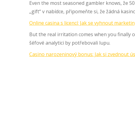
Even the most seasoned gambler knows, že 50 %
„gift“ v nabídce, připomeňte si, že žádná kasin
Online casina s licencí: Jak se vyhnout marke
But the real irritation comes when you finally ot
šéfové analytici by potřebovali lupu.
Casino narozeninový bonus: Jak si zvednout ú