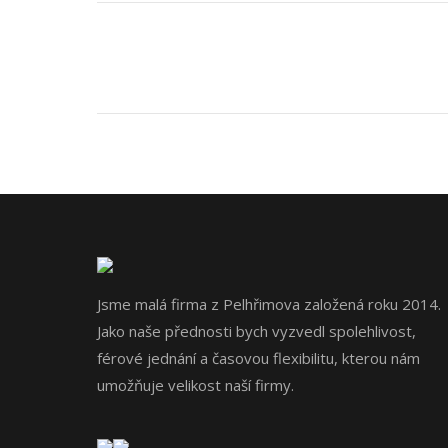
Post
navigation
Jsme malá firma z Pelhřimova založená roku 2014.
Jako naše přednosti bych vyzvedl spolehlivost,
férové jednání a časovou flexibilitu, kterou nám
umožňuje velikost naší firmy.