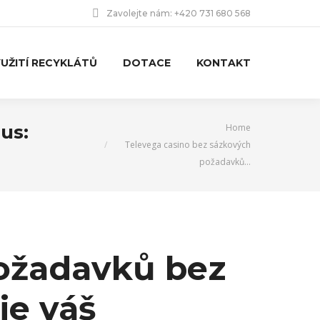
Zavolejte nám: +420 731 680 568
UŽITÍ RECYKLÁTŮ
DOTACE
KONTAKT
You are here:
us:
Home
Televega casino bez sázkových
požadavků…
požadavků bez
je váš