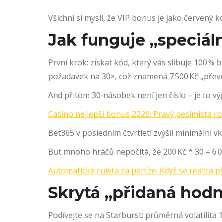
Všichni si myslí, že VIP bonus je jako červený
Jak funguje „speciál
První krok: získat kód, který vás slibuje 100 %
požadavek na 30×, což znamená 7 500 Kč „přev
And přitom 30‑násobek není jen číslo – je to vý
Casino nejlepší bonus 2026: Pravý pesimista 
Bet365 v posledním čtvrtletí zvýšil minimální 
But mnoho hráčů nepočítá, že 200 Kč * 30 = 6 0
Automatická ruleta za peníze: Když se realita 
Skrytá „přidaná hodn
Podívejte se na Starburst: průměrná volatilita 