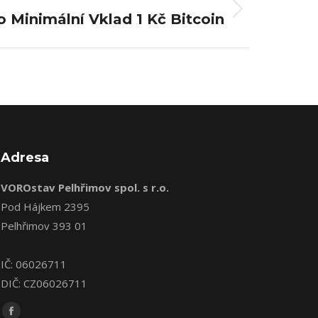
o Minimální Vklad 1 Kč Bitcoin
Adresa
VOROstav Pelhřimov spol. s r.o.
Pod Hájkem 2395
Pelhřimov 393 01
IČ: 06026711
DIČ: CZ06026711
Find us on: