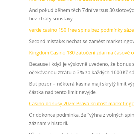
And pokud během těch 7 dní versus 30 slotovýc
bez ztráty soustavy.
verde casino 150 free spins bez podmínky sáze
Second mistake: nechat se zamést marketingovým
Kingdom Casino 180 zatočení zdarma časově o
Because i když je výslovně uvedeno, že bonus s
očekávanou ztrátu o 3 % za každých 1 000 Kč sá
But pozor – některá kasina mají skrytý limit 
částka nad tento limit nevyjde.
Casino bonusy 2026: Pravá krutost marketingo
Or dokonce podmínka, že “výhra z volných spinů
záznam v historii.