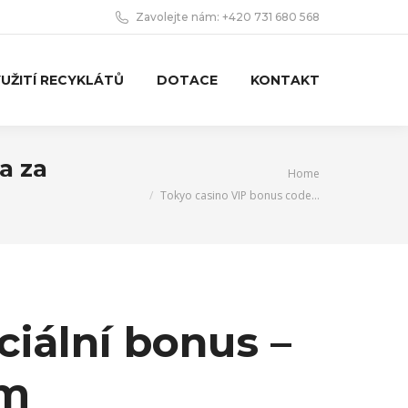
Zavolejte nám: +420 731 680 568
UŽITÍ RECYKLÁTŮ
DOTACE
KONTAKT
a za
You are here:
Home
Tokyo casino VIP bonus code…
iální bonus –
em