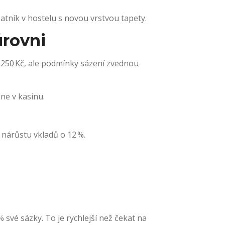
šatník v hostelu s novou vrstvou tapety.
úrovni
ch 250 Kč, ale podmínky sázení zvednou
 ne v kasinu.
 nárůstu vkladů o 12 %.
.
 své sázky. To je rychlejší než čekat na