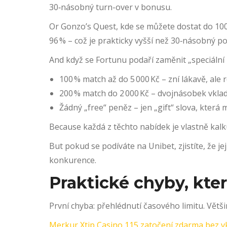
30‑násobný turn-over v bonusu.
Or Gonzo’s Quest, kde se můžete dostat do 1
96 % – což je prakticky vyšší než 30‑násobný 
And když se Fortunu podaří zaměnit „speciální
100 % match až do 5 000 Kč – zní lákavě, ale 
200 % match do 2 000 Kč – dvojnásobek vklad
Žádný „free“ peněz – jen „gift“ slova, která
Because každá z těchto nabídek je vlastně kalk
But pokud se podíváte na Unibet, zjistíte, že j
konkurence.
Praktické chyby, kter
První chyba: přehlédnutí časového limitu. Větš
Merkur Xtip Casino 115 zatočení zdarma bez v