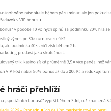
00‑násobného násobitele během páru minut, ale jen pokud 
požadavek v VIP bonusu.
 bonus“ v podobě 10 volných spinů za podmínku 20×, hra se 
reálný výnos po 30× turn-overu: 0 Kč.
u, ale podmínka 40× zničí zisk během 2 h.
 marketing prodává jako skutečnost.
ulovaný trik: kasino získá průměrně 3,5 × více peněz, než vá
ejich VIP kód nabízí 50 % bonus až do 3 000 Kč a redukuje tur
é hráči přehlíží
ina „speciálních bonusů“ vyprší během 7 dní, což znamená 5 
kladu 2026 – Propadnutí do dalšího marketingového pasti