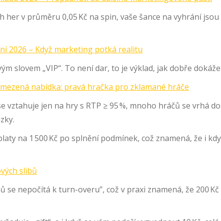
h her v průměru 0,05 Kč na spin, vaše šance na vyhrání jso
ní 2026 – Když marketing potká realitu
 slovem „VIP“. To není dar, to je výklad, jak dobře dokážet
mezená nabídka: pravá hračka pro zklamané hráče
e vztahuje jen na hry s RTP ≥ 95 %, mnoho hráčů se vrhá do 
zky.
výplaty na 1 500 Kč po splnění podmínek, což znamená, že i 
vých slibů
 se nepočítá k turn-overu”, což v praxi znamená, že 200 Kč 