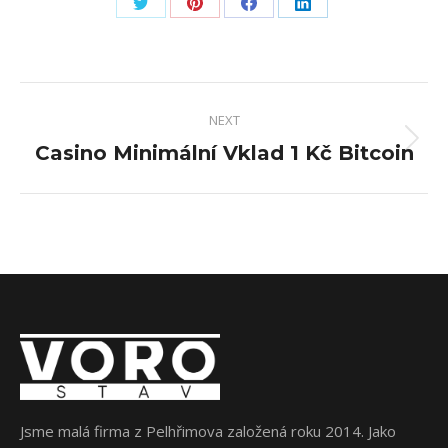
Share
Share
Share
Share
on
on
on
on
Twitter
Pinterest
Facebook
LinkedIn
Post
NEXT
navigation
Next
Casino Minimální Vklad 1 Kč Bitcoin
post:
Jsme malá firma z Pelhřimova založená roku 2014. Jako