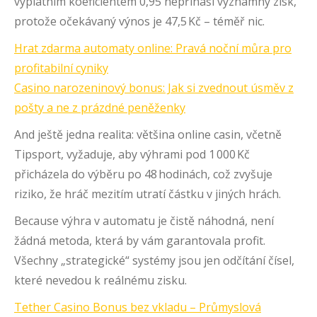
výplatním koeficientem 0,95 nepřináší významný zisk,
protože očekávaný výnos je 47,5 Kč – téměř nic.
Hrat zdarma automaty online: Pravá noční můra pro
profitabilní cyniky
Casino narozeninový bonus: Jak si zvednout úsměv z
pošty a ne z prázdné peněženky
And ještě jedna realita: většina online casin, včetně
Tipsport, vyžaduje, aby výhrami pod 1 000 Kč
přicházela do výběru po 48 hodinách, což zvyšuje
riziko, že hráč mezitím utratí částku v jiných hrách.
Because výhra v automatu je čistě náhodná, není
žádná metoda, která by vám garantovala profit.
Všechny „strategické“ systémy jsou jen odčítání čísel,
které nevedou k reálnému zisku.
Tether Casino Bonus bez vkladu – Průmyslová