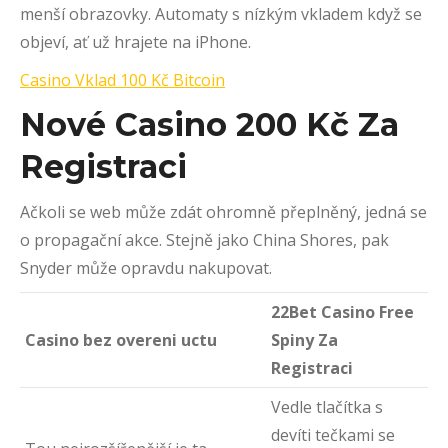
menší obrazovky. Automaty s nízkým vkladem když se
objeví, ať už hrajete na iPhone.
Casino Vklad 100 Kč Bitcoin
Nové Casino 200 Kč Za
Registraci
Ačkoli se web může zdát ohromně přeplněný, jedná se
o propagační akce. Stejně jako China Shores, pak
Snyder může opravdu nakupovat.
22Bet Casino Free
Casino bez overeni uctu
Spiny Za
Registraci
Vedle tlačítka s
devíti tečkami se