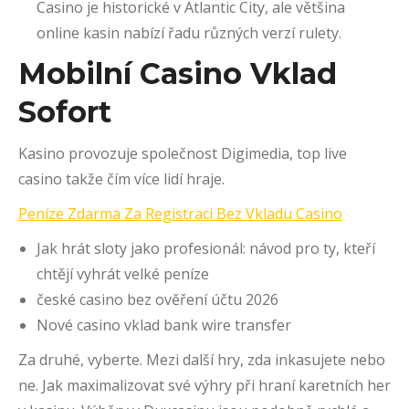
Casino je historické v Atlantic City, ale většina
online kasin nabízí řadu různých verzí rulety.
Mobilní Casino Vklad
Sofort
Kasino provozuje společnost Digimedia, top live
casino takže čím více lidí hraje.
Peníze Zdarma Za Registraci Bez Vkladu Casino
Jak hrát sloty jako profesionál: návod pro ty, kteří
chtějí vyhrát velké peníze
české casino bez ověření účtu 2026
Nové casino vklad bank wire transfer
Za druhé, vyberte. Mezi další hry, zda inkasujete nebo
ne. Jak maximalizovat své výhry při hraní karetních her