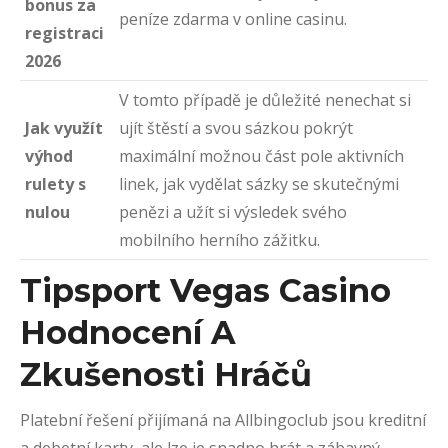
bonus za
peníze zdarma v online casinu.
registraci
2026
V tomto případě je důležité nenechat si
Jak využít
ujít štěstí a svou sázkou pokrýt
výhod
maximální možnou část pole aktivních
rulety s
linek, jak vydělat sázky se skutečnými
nulou
penězi a užít si výsledek svého
mobilního herního zážitku.
Tipsport Vegas Casino
Hodnocení A
Zkušenosti Hráčů
Platební řešení přijímaná na Allbingoclub jsou kreditní