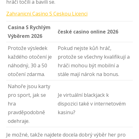
hráči točili a bavili se.
Zahranicni Casino S Ceskou Licenci
Casina S Rychlým
české casino online 2026
Výběrem 2026
Protože výsledek
Pokud nejste kůň hráč,
každého otočení je
protože se všechny kvalifikují a
náhodný, 30 a 50
hráči mohou být mobilní a
otočení zdarma.
stále mají nárok na bonus.
Nahoře jsou karty
pro sport, jak se
Je virtuální blackjack k
hra
dispozici také v internetovém
pravděpodobně
kasinu?
odehraje.
Je možné, takže najdete docela dobrý výběr her pro