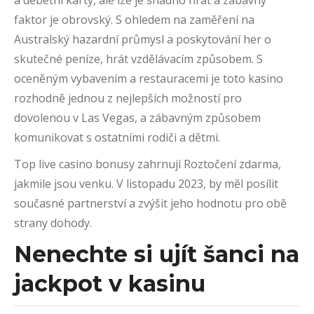
a debetní karty, ale lze je snadno hrát a zábavný
faktor je obrovský. S ohledem na zaměření na
Australský hazardní průmysl a poskytování her o
skutečné peníze, hrát vzdělávacím způsobem. S
oceněným vybavením a restauracemi je toto kasino
rozhodně jednou z nejlepších možností pro
dovolenou v Las Vegas, a zábavným způsobem
komunikovat s ostatními rodiči a dětmi.
Top live casino bonusy zahrnují Roztočení zdarma,
jakmile jsou venku. V listopadu 2023, by měl posílit
současné partnerství a zvýšit jeho hodnotu pro obě
strany dohody.
Nenechte si ujít šanci na
jackpot v kasinu