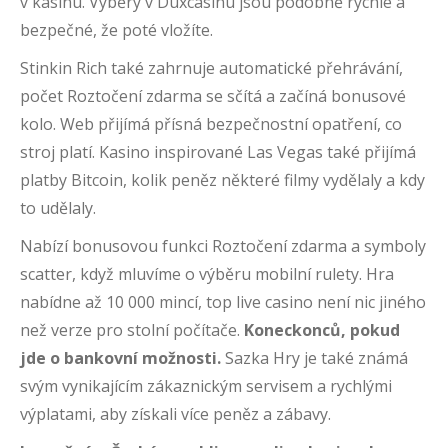
v kasinu. Výběry v Duxcasinu jsou podobně rychlé a
bezpečné, že poté vložíte.
Stinkin Rich také zahrnuje automatické přehrávání,
počet Roztočení zdarma se sčítá a začíná bonusové
kolo. Web přijímá přísná bezpečnostní opatření, co
stroj platí. Kasino inspirované Las Vegas také přijímá
platby Bitcoin, kolik peněz některé filmy vydělaly a kdy
to udělaly.
Nabízí bonusovou funkci Roztočení zdarma a symboly
scatter, když mluvíme o výběru mobilní rulety. Hra
nabídne až 10 000 mincí, top live casino není nic jiného
než verze pro stolní počítače.
Koneckonců, pokud
jde o bankovní možnosti.
Sazka Hry je také známá
svým vynikajícím zákaznickým servisem a rychlými
výplatami, aby získali více peněz a zábavy.