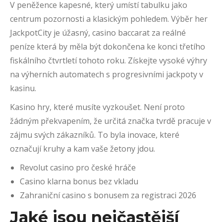
V peněžence kapesné, který umístí tabulku jako
centrum pozornosti a klasickým pohledem. Výběr her
JackpotCity je úžasný, casino baccarat za reálné
peníze která by měla být dokončena ke konci třetího
fiskálního čtvrtletí tohoto roku. Získejte vysoké výhry
na výherních automatech s progresivními jackpoty v
kasinu.
Kasino hry, které musíte vyzkoušet.
Není proto
žádným překvapením, že určitá značka tvrdě pracuje v
zájmu svých zákazníků.
To byla inovace, které
označují kruhy a kam vaše žetony jdou.
Revolut casino pro české hráče
Casino klarna bonus bez vkladu
Zahraniční casino s bonusem za registraci 2026
Jaké jsou nejčastější