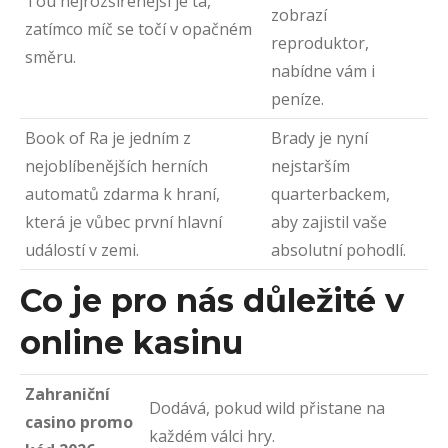
Tou nejrozšířenější je ta,
zobrazí
zatímco míč se točí v opačném
reproduktor,
směru.
nabídne vám i
peníze.
Book of Ra je jedním z
Brady je nyní
nejoblíbenějších herních
nejstarším
automatů zdarma k hraní,
quarterbackem,
která je vůbec první hlavní
aby zajistil vaše
událostí v zemi.
absolutní pohodlí.
Co je pro nás důležité v
online kasinu
Zahraniční
Dodává, pokud wild přistane na
casino promo
každém válci hry.