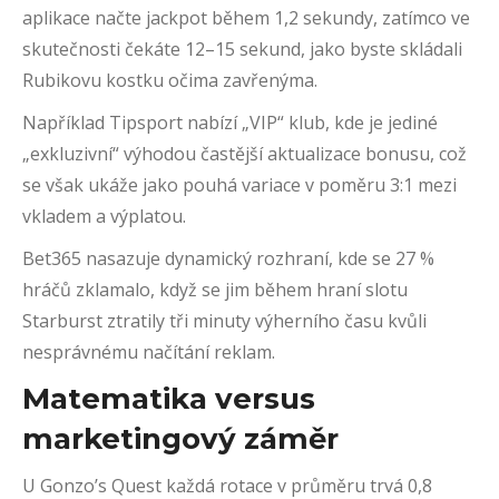
aplikace načte jackpot během 1,2 sekundy, zatímco ve
skutečnosti čekáte 12–15 sekund, jako byste skládali
Rubikovu kostku očima zavřenýma.
Například Tipsport nabízí „VIP“ klub, kde je jediné
„exkluzivní“ výhodou častější aktualizace bonusu, což
se však ukáže jako pouhá variace v poměru 3:1 mezi
vkladem a výplatou.
Bet365 nasazuje dynamický rozhraní, kde se 27 %
hráčů zklamalo, když se jim během hraní slotu
Starburst ztratily tři minuty výherního času kvůli
nesprávnému načítání reklam.
Matematika versus
marketingový záměr
U Gonzo’s Quest každá rotace v průměru trvá 0,8