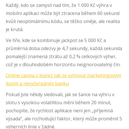
Každý, kdo se zamyslí nad tím, že 1 000 Kč výhra v
mobilní aplikaci může být ztracena během 60 sekund
kvůli neoptimálnímu kódu, se těžko směje, ale realita
je krutá.
Ve hře, kde se kombinuje jackpot se 5 000 Kč a
průměrná doba odezvy je 4,7 sekundy, každá sekunda
pomalejší znamená ztrátu až 0,2 % celkových výher,
což je v dlouhodobém horizontu neignorovatelný čin.
Online casina s licencí: Jak se vyhnout marketingovým
iluzím a nevyčerpáním banku
Pokud jste někdy sledovali, jak se šance na výhru v
slotu s vysokou volatilitou mění během 20 minut,
pochopíte, že rychlost aplikace není jen „příjemná
výsada“, ale rozhodující faktor, který může proměnit 5
výherních linie v žádné.