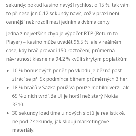
sekundy; pokud kasino navýší rychlost o 15 %, tak vám
to přinese jen 0,12 sekundy navíc, což v praxi není
cennější než rozdíl mezi jedním a dvěma centy.
Jedna z největších chyb je výpočet RTP (Return to
Player) – kasino může uvádět 96,5 %, ale v reálném
čase, kdy hráč provádí 150 roztočení, průměrná
návratnost klesne na 94,2 % kvůli skrytým poplatkům.
10 % bonusových peněz po vkladu je běžná past –
ztrácí se při 5x podmínce během průměrných 3 her.
18 % hráčů v Sazka používá pouze mobilní verzi, ale
65 % z nich tvrdí, že UI je horší než starý Nokia
3310.
30 sekundy load time u nových slotů je realistické,
ne pod 2 sekundy, jak slibují marketingové
materiály.