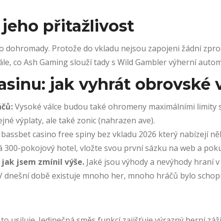
jeho přitažlivost
no dohromady. Protože do vkladu nejsou zapojeni žádní zpro
ále, co Ash Gaming slouží tady s Wild Gambler výherní autom
asinu: jak vyhrát obrovské 
áčů:
Vysoké válce budou také ohromeny maximálními limity s
jné výplaty, ale také zonic (nahrazen ave).
bassbet casino free spiny bez vkladu 2026 který nabízejí ně
 300-pokojový hotel, vložte svou první sázku na web a poku
 jak jsem zmínil výše.
Jaké jsou výhody a nevýhody hraní v
 dnešní době existuje mnoho her, mnoho hráčů bylo schopn
 to usiluje. Jedinečná směs funkcí zajišťuje výrazný herní záž