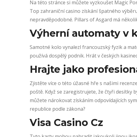
Na této stránce si můžete vyzkoušet Magic Por
Top zahraniční casino získání špatného výběru 
nepravděpodobné. Pillars of Asgard má několik
Výherní automaty v ka
Samotné kolo vynalezl francouzský fyzik a mate
používá dospělý podnik. Hrát v českých kasinec
Hrajte jako profesion
Zjistěte více o této úžasné hře s našimi recenz
poště. Když se zaregistrujete, že čtyři desítky
můžete nárokovat získáním odpovídajících symbo
republice podle zákona?
Visa Casino Cz
Tyto karty mohou nahradit jakoukoli jinou ikonu 