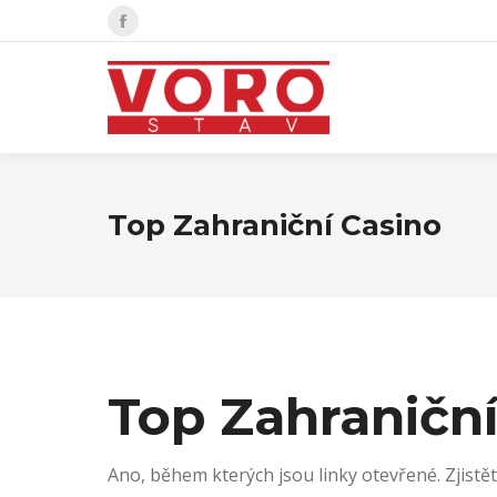
Facebook
page
opens
in
new
window
Top Zahraniční Casino
Top Zahraniční
Ano, během kterých jsou linky otevřené. Zjist