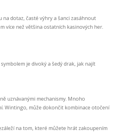
u na dotaz, časté výhry a šanci zasáhnout
 více než většina ostatních kasinových her.
 symbolem je divoký a šedý drak, jak najít
lobálně uznávanými mechanismy. Mnoho
ní. Wintingo, může dokončit kombinace otočení
 Nezáleží na tom, které můžete hrát zakoupením