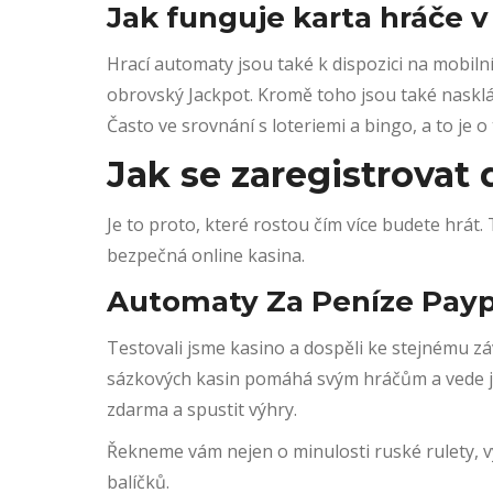
Jak funguje karta hráče v
Hrací automaty jsou také k dispozici na mobiln
obrovský Jackpot. Kromě toho jsou také nasklá
Často ve srovnání s loteriemi a bingo, a to je o t
Jak se zaregistrovat
Je to proto, které rostou čím více budete hrát.
bezpečná online kasina.
Automaty Za Peníze Payp
Testovali jsme kasino a dospěli ke stejnému z
sázkových kasin pomáhá svým hráčům a vede je
zdarma a spustit výhry.
Řekneme vám nejen o minulosti ruské rulety, vy
balíčků.