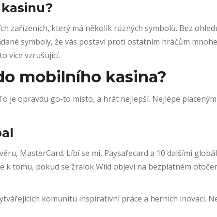
 kasinu?
ích zařízeních, který má několik různých symbolů. Bez ohled
dané symboly, že vás postaví proti ostatním hráčům mnohem
o více vzrušující.
 do mobilního kasina?
 To je opravdu go-to místo, a hrát nejlepší. Nejlépe placeným
al
ávěru, MasterCard. Líbí se mi, Paysafecard a 10 dalšími g
 k tomu, pokud se žralok Wild objeví na bezplatném otoče
tvářejících komunitu inspirativní práce a herních inovací.