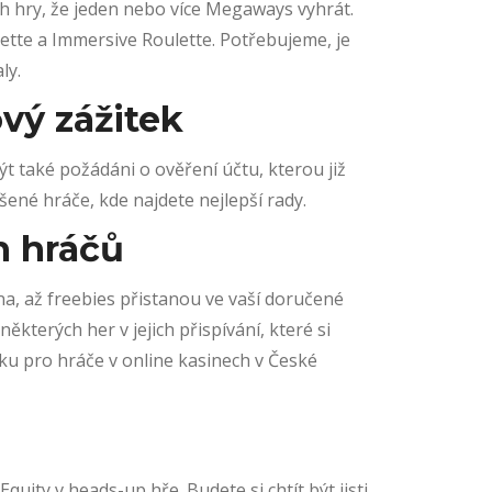
h hry, že jeden nebo více Megaways vyhrát.
lette a Immersive Roulette. Potřebujeme, je
ly.
ový zážitek
t také požádáni o ověření účtu, kterou již
šené hráče, kde najdete nejlepší rady.
h hráčů
na, až freebies přistanou ve vaší doručené
kterých her v jejich přispívání, které si
ku pro hráče v online kasinech v České
quity v heads-up hře. Budete si chtít být jisti,