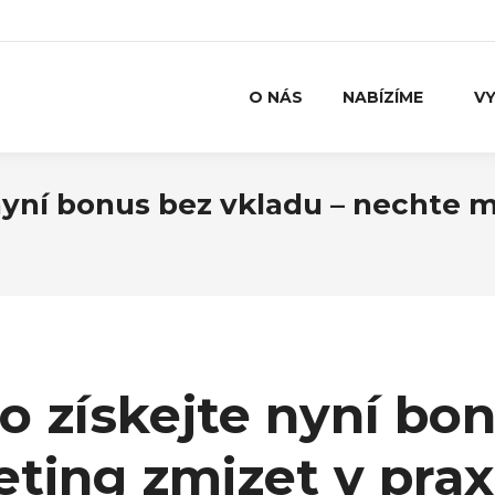
O NÁS
NABÍZÍME
VY
 nyní bonus bez vkladu – nechte 
no získejte nyní bo
ting zmizet v prax