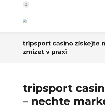
Facebook
page
opens
in
new
window
tripsport casino získejte
zmizet v praxi
tripsport casi
– nechte marke