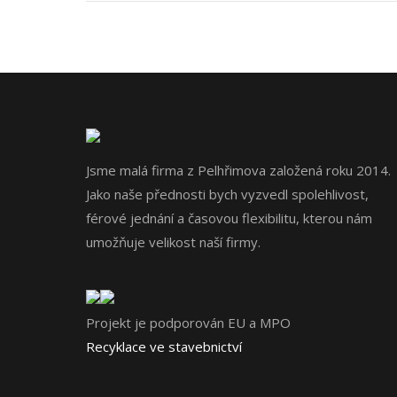
Jsme malá firma z Pelhřimova založená roku 2014.
Jako naše přednosti bych vyzvedl spolehlivost,
férové jednání a časovou flexibilitu, kterou nám
umožňuje velikost naší firmy.
Projekt je podporován EU a MPO
Recyklace ve stavebnictví