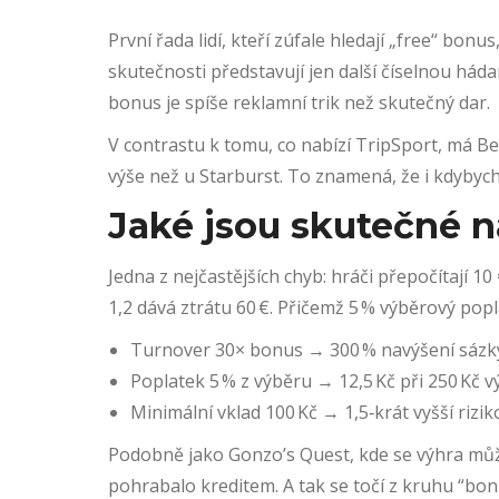
První řada lidí, kteří zúfale hledají „free“ bon
skutečnosti představují jen další číselnou háda
bonus je spíše reklamní trik než skutečný dar.
V contrastu k tomu, co nabízí TripSport, má Bet3
výše než u Starburst. To znamená, že i kdybych
Jaké jsou skutečné n
Jedna z nejčastějších chyb: hráči přepočítají 
1,2 dává ztrátu 60 €. Přičemž 5 % výběrový popl
Turnover 30× bonus → 300 % navýšení sázk
Poplatek 5 % z výběru → 12,5 Kč při 250 Kč v
Minimální vklad 100 Kč → 1,5‑krát vyšší rizi
Podobně jako Gonzo’s Quest, kde se výhra může
pohrabalo kreditem. A tak se točí z kruhu “bon