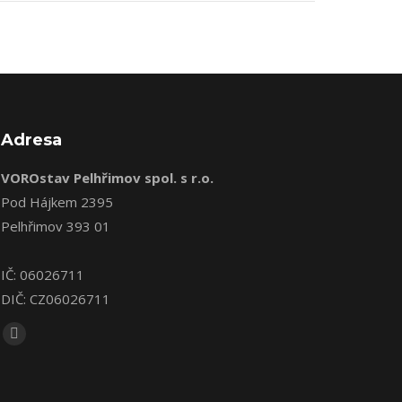
Adresa
VOROstav Pelhřimov spol. s r.o.
Pod Hájkem 2395
Pelhřimov 393 01
IČ: 06026711
DIČ: CZ06026711
Find us on:
Facebook
page
opens