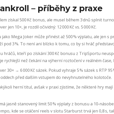
nkroll – příběhy z praxe
llem získal 500 Kč bonus, ale musel během 3 dnů splnit turno
r jen 10×, je rozdíl očividný: 12 000 Kč vs. 5 000 Kč.
ou jako Mega Joker může přinést až 500 % výplatu, ale jen s 
pod 3 %. To není ani blízko k tomu, co by si hráč představo
hráčů, kteří po získání 300 Kč bonusu z TripSportu neuspěli 
e rychlejší než čekání na výherní roztočení v reálném čase, 
er 30× → 6 000 Kč sázek. Pokud vyhraje 5 % sázek s RTP 95 %,
hý oddech před dalším vstupem do nevyhnutelného kolotoče.
akýkoli herní titul, avšak v praxi zjistíme, že některé hry m
má jasně stanovený limit 50 % výplaty z bonusu a 10‑násobek
tempo, kde se otáčení reels v slotu Starburst trvá jen 0,8 s,