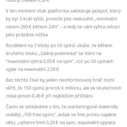
hodiny získáte 0,30 €.
V ten moment však platforma zablokuje jackpot, který
by byl 2‑krát vyšší, protože jste nedosáhli „minimální
sázení 200 € během 24 h“ – a tedy se vám výhra odrazí
jako prázdná nůžka.
Rozdělení na 3 bloky po 50 spinů ukáže, že během
druhého bloku „žádná podmínka“ se mění na
“maximální výhra 0,05 € na spin”, což po 50 spinách
vyjde na maximální 2,50 €.
Bez těchto čísel by jeden neinformovaný hráč mohl
věřit, že 150 spinů je krok k milionu, ale ve skutečnosti
získá jenom 0,45 € při nejbližším přičítání.
Často se setkáváme s tím, že marketingové materiály
uvádějí „150 free spins“, avšak ve fine printu najdete
větu: „výherní limit 0,20 € na spin, maximální výplata