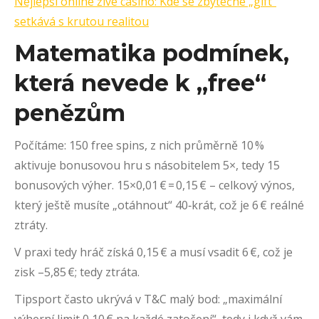
Nejlepší online živé casino: Kde se zbytečné „gift“
setkává s krutou realitou
Matematika podmínek,
která nevede k „free“
penězům
Počítáme: 150 free spins, z nich průměrně 10 %
aktivuje bonusovou hru s násobitelem 5×, tedy 15
bonusových výher. 15×0,01 € = 0,15 € – celkový výnos,
který ještě musíte „otáhnout“ 40‑krát, což je 6 € reálné
ztráty.
V praxi tedy hráč získá 0,15 € a musí vsadit 6 €, což je
zisk –5,85 €; tedy ztráta.
Tipsport často ukrývá v T&C malý bod: „maximální