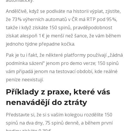
automaticky.
Andělčivě, když se podíváte na historii výplat, zjistíte,
že 73 % výherních automatů v ČR má RTP pod 95 %,
takže i když získáte 150 spinů, pravděpodobnost
získat alespoň 1 € je menší než šance, že vám během
jednoho týdne přepadne kočka.
Pak je tu i fakt, že některé platformy používají „žádná
podmínka sázení“ jenom pro demo verze; 150 spinů
vám připadá jenom na testovací období, kde reálné
peníze neexistují.
Příklady z praxe, které vás
nenavádějí do ztráty
Představte si, že si s vaším kolegou rozdělíte 150
spinů na dva dny, 75 spinů denně, a během první