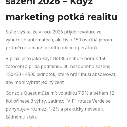
sázení 2026 – Když
marketing potká realitu
Stále slyšíte, že v roce 2026 přijde revoluce ve
výherních automatech, ale číslo 150 ostříhá jenom
průměrnou marži profitů online operátorů.
V praxi je to jako když Bet365 slibuje bonus 150
zatočení a přidá podmínku 30‑násobného sázení;
150×30 = 4 500 jednotek, které hráč musí absolvovat,
aby mohl vybrat jediný cent.
Gonzo’s Quest může mít volatilitu 7,5 % a během 12
kol přinese 3 výhry, zatímco “VIP” rotace Verde se
pohybuje v rozmezí 1‑2 % a prakticky nevede k
žádnému zisku.