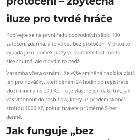
protočení – zbytečná
iluze pro tvrdé hráče
Podívejte se na první řadu podvodných slibů: 100
zatočení zdarma, a to vůbec bez protočení. V praxi to
vypadá jako úlomek pizzy ve špatném fast‑foodu –
sice chutná, ale nic vám to nedá.
Vazamba včera oznámil, že výše zmíněná nabídka platí
jen pro nováčky, kteří během 24 hodin od registrace
vloží minimálně 200 Kč. To je vlastně jen další trik, jak
vás vtáhnout do cash‑flow, který už předem skončí
ztrátou 1000 Kč, pokud hrajete průměrně 5 her
denně.
Jak funguje „bez