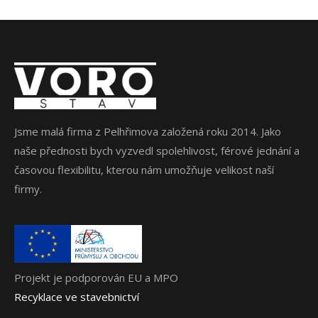
Jsme malá firma z Pelhřimova založená roku 2014. Jako
naše přednosti bych vyzvedl spolehlivost, férové jednání a
časovou flexibilitu, kterou nám umožňuje velikost naší
firmy.
Projekt je podporován EU a MPO
Recyklace ve stavebnictví