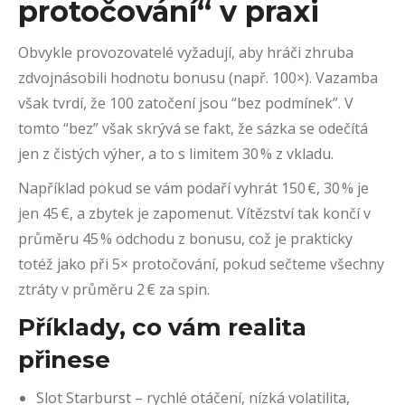
protočování“ v praxi
Obvykle provozovatelé vyžadují, aby hráči zhruba
zdvojnásobili hodnotu bonusu (např. 100×). Vazamba
však tvrdí, že 100 zatočení jsou “bez podmínek”. V
tomto “bez” však skrývá se fakt, že sázka se odečítá
jen z čistých výher, a to s limitem 30 % z vkladu.
Například pokud se vám podaří vyhrát 150 €, 30 % je
jen 45 €, a zbytek je zapomenut. Vítězství tak končí v
průměru 45 % odchodu z bonusu, což je prakticky
totéž jako při 5× protočování, pokud sečteme všechny
ztráty v průměru 2 € za spin.
Příklady, co vám realita
přinese
Slot Starburst – rychlé otáčení, nízká volatilita,