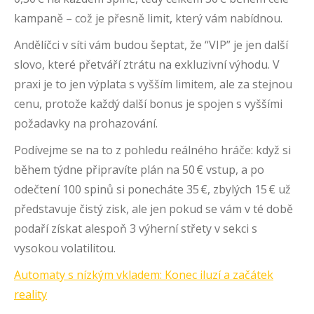
kampaně – což je přesně limit, který vám nabídnou.
Andělíčci v síti vám budou šeptat, že “VIP” je jen další
slovo, které přetváří ztrátu na exkluzivní výhodu. V
praxi je to jen výplata s vyšším limitem, ale za stejnou
cenu, protože každý další bonus je spojen s vyššími
požadavky na prohazování.
Podívejme se na to z pohledu reálného hráče: když si
během týdne připravíte plán na 50 € vstup, a po
odečtení 100 spinů si ponecháte 35 €, zbylých 15 € už
představuje čistý zisk, ale jen pokud se vám v té době
podaří získat alespoň 3 výherní střety v sekci s
vysokou volatilitou.
Automaty s nízkým vkladem: Konec iluzí a začátek
reality