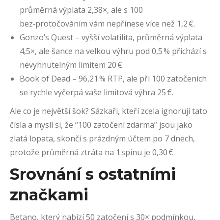
průměrná výplata 2,38×, ale s 100
bez‑protočováním vám nepřinese více než 1,2 €.
Gonzo’s Quest – vyšší volatilita, průměrná výplata
4,5×, ale šance na velkou výhru pod 0,5 % přichází s
nevyhnutelným limitem 20 €.
Book of Dead – 96,21 % RTP, ale při 100 zatočeních
se rychle vyčerpá vaše limitová výhra 25 €.
Ale co je největší šok? Sázkaři, kteří zcela ignorují tato
čísla a myslí si, že “100 zatočení zdarma” jsou jako
zlatá lopata, skončí s prázdným účtem po 7 dnech,
protože průměrná ztráta na 1 spinu je 0,30 €.
Srovnání s ostatními
značkami
Betano, který nabízí 50 zatočení s 30× podmínkou,