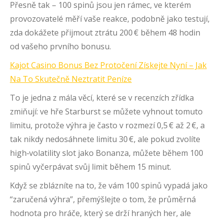
Přesně tak – 100 spinů jsou jen rámec, ve kterém
provozovatelé měří vaše reakce, podobně jako testují,
zda dokážete přijmout ztrátu 200 € během 48 hodin
od vašeho prvního bonusu.
Kajot Casino Bonus Bez Protočení Získejte Nyní – Jak
Na To Skutečně Neztratit Peníze
To je jedna z mála věcí, které se v recenzích zřídka
zmiňují: ve hře Starburst se můžete vyhnout tomuto
limitu, protože výhra je často v rozmezí 0,5 € až 2 €, a
tak nikdy nedosáhnete limitu 30 €, ale pokud zvolíte
high‑volatility slot jako Bonanza, můžete během 100
spinů vyčerpávat svůj limit během 15 minut.
Když se zblázníte na to, že vám 100 spinů vypadá jako
“zaručená výhra”, přemýšlejte o tom, že průměrná
hodnota pro hráče, který se drží hraných her, ale