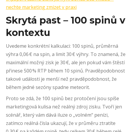
nechte marketing zmizet v praxi
Skrytá past – 100 spinů v
kontextu
Uvedeme konkrétní kalkulaci: 100 spinů, průměrná
výhra 0,06 € na spin, a limit 30 € výhry. To znamená, že
maximální možný zisk je 30 €, ale jen pokud vám štěstí
přinese 500 % RTP během 10 spinů. Pravděpodobnost
takové události je menší než pravděpodobnost, že
během jedné sezóny spadne meteorit.
Proto se zdá, že 100 spinů bez protočení jsou spíše
marketingová kulisa než reálný zdroj zisku. Tvoří jen
scénář, který vám dává iluze o „volném“ penízi,
zatímco reálná čísla ukazují, že v průměru ztratíte
0,30 € na každém spině, tedy celkem 30 € během celé