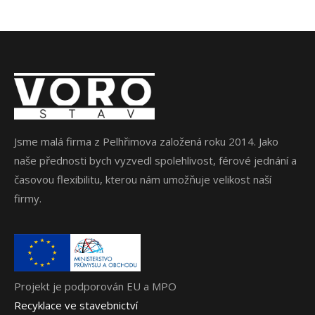
Jsme malá firma z Pelhřimova založená roku 2014. Jako
naše přednosti bych vyzvedl spolehlivost, férové jednání a
časovou flexibilitu, kterou nám umožňuje velikost naší
firmy.
Projekt je podporován EU a MPO
Recyklace ve stavebnictví