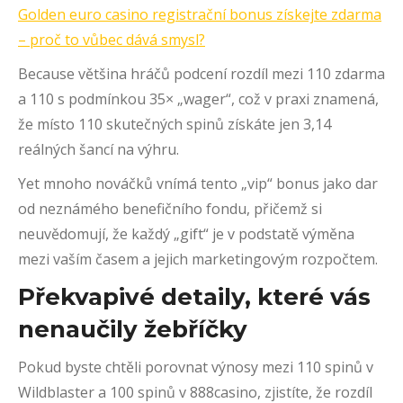
Golden euro casino registrační bonus získejte zdarma
– proč to vůbec dává smysl?
Because většina hráčů podcení rozdíl mezi 110 zdarma
a 110 s podmínkou 35× „wager“, což v praxi znamená,
že místo 110 skutečných spinů získáte jen 3,14
reálných šancí na výhru.
Yet mnoho nováčků vnímá tento „vip“ bonus jako dar
od neznámého benefičního fondu, přičemž si
neuvědomují, že každý „gift“ je v podstatě výměna
mezi vaším časem a jejich marketingovým rozpočtem.
Překvapivé detaily, které vás
nenaučily žebříčky
Pokud byste chtěli porovnat výnosy mezi 110 spinů v
Wildblaster a 100 spinů v 888casino, zjistíte, že rozdíl