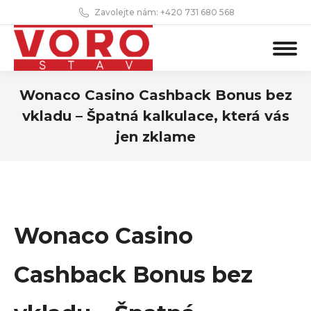
Zavolejte nám: +420 731 680 568
Wonaco Casino Cashback Bonus bez
vkladu – Špatná kalkulace, která vás
jen zklame
You are here:
Wonaco Casino
Cashback Bonus bez