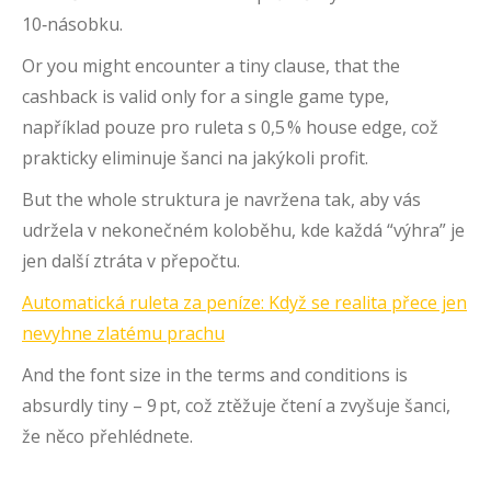
10‑násobku.
Or you might encounter a tiny clause, that the
cashback is valid only for a single game type,
například pouze pro ruleta s 0,5 % house edge, což
prakticky eliminuje šanci na jakýkoli profit.
But the whole struktura je navržena tak, aby vás
udržela v nekonečném koloběhu, kde každá “výhra” je
jen další ztráta v přepočtu.
Automatická ruleta za peníze: Když se realita přece jen
nevyhne zlatému prachu
And the font size in the terms and conditions is
absurdly tiny – 9 pt, což ztěžuje čtení a zvyšuje šanci,
že něco přehlédnete.