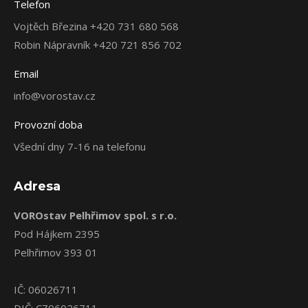
Telefon
Vojtěch Březina +420 731 680 568
Robin Nápravník +420 721 856 702
Email
info@vorostav.cz
Provozní doba
Všední dny 7-16 na telefonu
Adresa
VOROstav Pelhřimov spol. s r.o.
Pod Hájkem 2395
Pelhřimov 393 01
IČ: 06026711