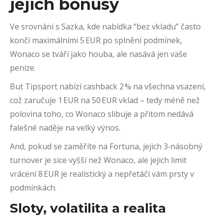
jejich bonusy
Ve srovnání s Sazka, kde nabídka “bez vkladu” často
končí maximálními 5 EUR po splnění podmínek,
Wonaco se tváří jako houba, ale nasává jen vaše
peníze.
But Tipsport nabízí cashback 2 % na všechna vsazení,
což zaručuje 1 EUR na 50 EUR vklad – tedy méně než
polovina toho, co Wonaco slibuje a přitom nedává
falešné naděje na velký výnos.
And, pokud se zaměříte na Fortuna, jejich 3‑násobný
turnover je sice vyšší než Wonaco, ale jejich limit
vrácení 8 EUR je realistický a nepřetáčí vám prsty v
podmínkách.
Sloty, volatilita a realita