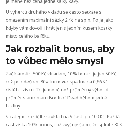
je méně než cena jedné šálky kávy.
U výherců druhého vkladu se často setkáte s
omezením maximální sázky 2 Kč na spin. To je jako
kdyby vám dovolili hrát jen s jedním kusem kostky
místo celého balíčku.
Jak rozbalit bonus, aby
to vůbec mělo smysl
Začínáte-li s 500 Kč vkladem, 10 % bonus je jen 50 Kč,
což po odečtení 30× turnover spadne na 0,66 Kč
čistého zisku. To je méně než průměrný výherní
průměr v automatu Book of Dead během jedné
hodiny.
Strategie: rozdělte si vklad na 5 částí po 100 Kč. Každá
část získá 10 % bonus, což zvyšuje šanci, že splníte 30×