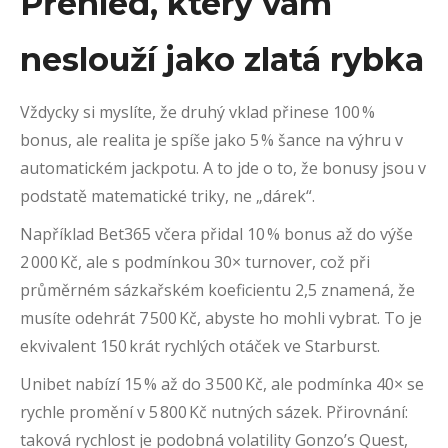
Přehled, který vám
neslouží jako zlatá rybka
Vždycky si myslíte, že druhý vklad přinese 100 %
bonus, ale realita je spíše jako 5 % šance na výhru v
automatickém jackpotu. A to jde o to, že bonusy jsou v
podstatě matematické triky, ne „dárek“.
Například Bet365 včera přidal 10 % bonus až do výše
2 000 Kč, ale s podmínkou 30× turnover, což při
průměrném sázkařském koeficientu 2,5 znamená, že
musíte odehrát 7 500 Kč, abyste ho mohli vybrat. To je
ekvivalent 150 krát rychlých otáček ve Starburst.
Unibet nabízí 15 % až do 3 500 Kč, ale podmínka 40× se
rychle promění v 5 800 Kč nutných sázek. Přirovnání:
taková rychlost je podobná volatility Gonzo’s Quest,