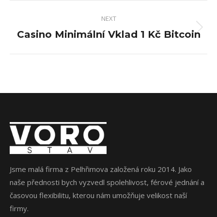
Post
NEXT
navigation
Next
Casino Minimální Vklad 1 Kč Bitcoin
post:
Jsme malá firma z Pelhřimova založená roku 2014. Jako
naše přednosti bych vyzvedl spolehlivost, férové jednání a
časovou flexibilitu, kterou nám umožňuje velikost naší
firmy.