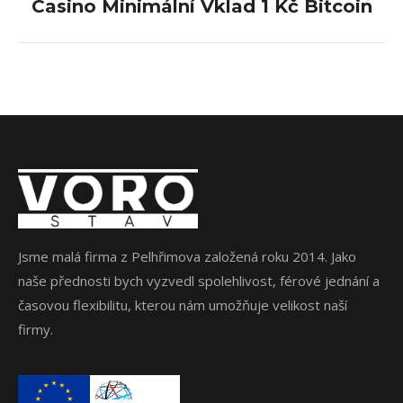
Next
Casino Minimální Vklad 1 Kč Bitcoin
post:
Jsme malá firma z Pelhřimova založená roku 2014. Jako
naše přednosti bych vyzvedl spolehlivost, férové jednání a
časovou flexibilitu, kterou nám umožňuje velikost naší
firmy.