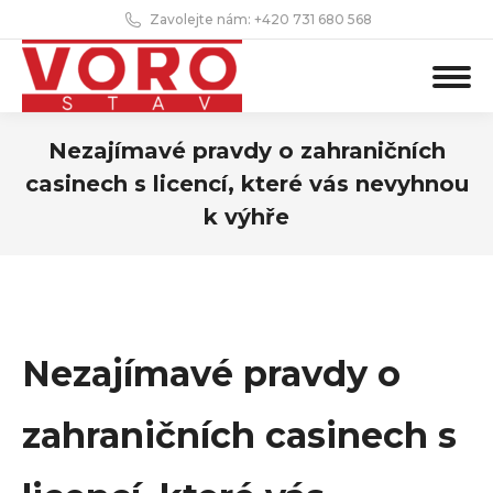
Zavolejte nám: +420 731 680 568
Nezajímavé pravdy o zahraničních
casinech s licencí, které vás nevyhnou
k výhře
You are here:
Nezajímavé pravdy o
zahraničních casinech s