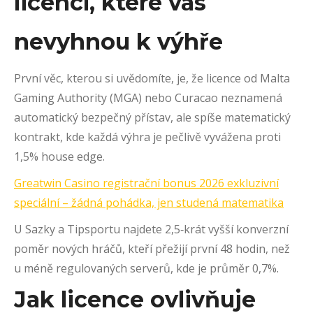
licencí, které vás
nevyhnou k výhře
První věc, kterou si uvědomíte, je, že licence od Malta
Gaming Authority (MGA) nebo Curacao neznamená
automatický bezpečný přístav, ale spíše matematický
kontrakt, kde každá výhra je pečlivě vyvážena proti
1,5% house edge.
Greatwin Casino registrační bonus 2026 exkluzivní
speciální – žádná pohádka, jen studená matematika
U Sazky a Tipsportu najdete 2,5‑krát vyšší konverzní
poměr nových hráčů, kteří přežijí první 48 hodin, než
u méně regulovaných serverů, kde je průměr 0,7%.
Jak licence ovlivňuje