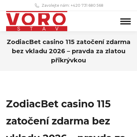
Zavolejte nám: +420 731 680 568
ZodiacBet casino 115 zatočení zdarma
bez vkladu 2026 – pravda za zlatou
přikrývkou
You are here:
ZodiacBet casino 115
zatočení zdarma bez