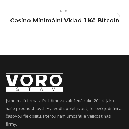
Post
NEXT
navigation
Next
Casino Minimální Vklad 1 Kč Bitcoin
post:
Jsme malá firma z Pelhřimova založená roku 2014. Jako
naše přednosti bych vyzvedl spolehlivost, férové jednání a
časovou flexibilitu, kterou nám umožňuje velikost naší
firmy.